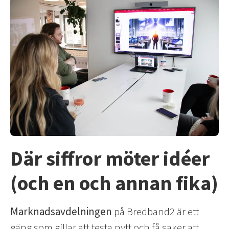
Där siffror möter idéer
(och en och annan fika)
Marknadsavdelningen
på Bredband2 är ett
gäng som gillar att testa nytt och få saker att