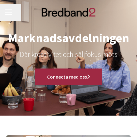
KARRIÄRMENY
Dela sidan
Marknadsavdelningen
Där kreativitet och säljfokus möts
Connecta med oss